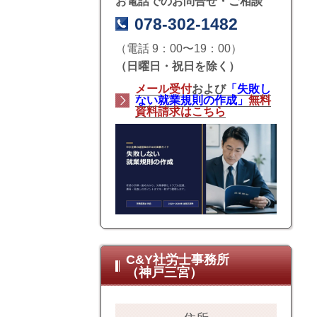
お電話でのお問合せ・ご相談
078-302-1482
（電話 9：00〜19：00）
（日曜日・祝日を除く）
メール受付
および
「失敗し
ない就業規則の作成」
無料
資料請求はこちら
C&Y社労士事務所
（神戸三宮）