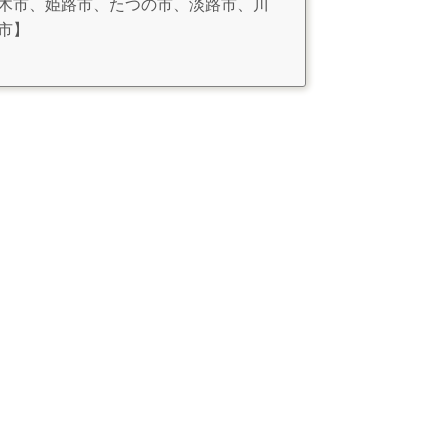
木市、姫路市、たつの市、淡路市、川
市】