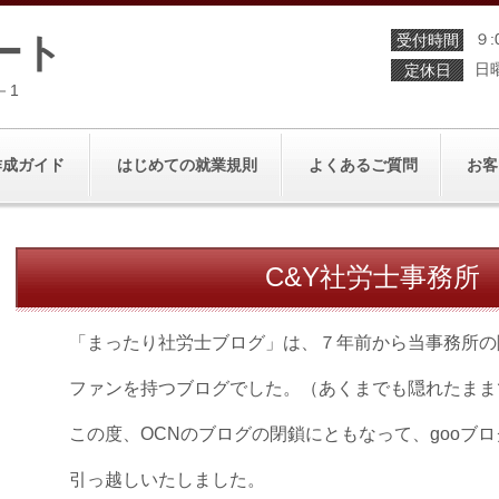
ート
９:
受付時間
日
定休日
－1
作成ガイド
はじめての就業規則
よくあるご質問
お客
C&Y社労士事務所
「まったり社労士ブログ」は、７年前から当事務所の
ファンを持つブログでした。（あくまでも隠れたまま
この度、OCNのブログの閉鎖にともなって、gooブロ
引っ越しいたしました。