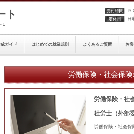
ート
９:
受付時間
日
定休日
－1
作成ガイド
はじめての就業規則
よくあるご質問
お客
労働保険・社会保険
労働保険・社
社労士（外部
労働保険・社会保