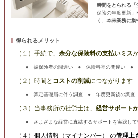
時間をとられる「
保険の年度更新」
く、
本来業務に集
得られるメリット
（１）手続で、
余分な保険料の支払いミス
● 被保険者の間違い ● 保険料率の間違い ● 
（２）時間と
コストの削減
につながります
● 算定基礎届に伴う調査 ● 年度更新後の調査
（３）当事務所の社労士は、
経営サポート
● さまざまな経営に直結するサポートを実践して
（４）個人情報（マイナンバー）
の
管理上