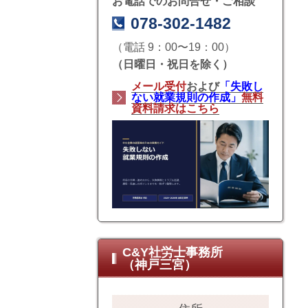
お電話でのお問合せ・ご相談
078-302-1482
（電話 9：00〜19：00）
（日曜日・祝日を除く）
メール受付
および
「失敗し
ない就業規則の作成」
無料
資料請求はこちら
C&Y社労士事務所
（神戸三宮）