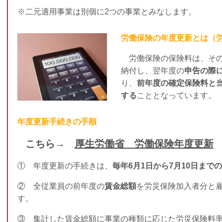
※二元適用事業は別個に2つの事業とみなします。
労働保険の年度更新とは（
労働保険の保険料は、その
納付し、翌年度の
申告の際
り、
前年度の確定保険料と
する
こととなっています。
年度更新手続きの手順
こちら→
厚生労働省 労働保険年度更新
① 年度更新の手続きは、
毎年6月1日から7月10日まで
② 全従業員の前年度の
賃金総額
を労災保険加入者分と
す。
③ 集計した賃金総額に事業の種類に応じた労災保険料