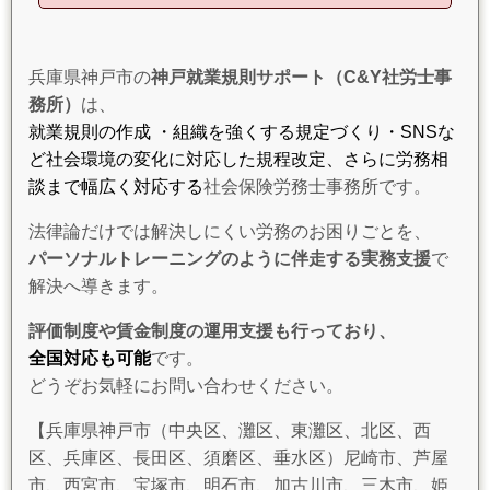
兵庫県神戸市の
神戸就業規則サポート（C&Y社労士事
務所）
は、
就業規則の作成 ・組織を強くする規定づくり・SNSな
ど社会環境の変化に対応した規程改定、さらに労務相
談まで幅広く対応する
社会保険労務士事務所です。
法律論だけでは解決しにくい労務のお困りごとを、
パーソナルトレーニングのように伴走する実務支援
で
解決へ導きます。
評価制度や賃金制度の運用支援も行っており、
全国対応も可能
です。
どうぞお気軽にお問い合わせください。
【兵庫県神戸市（中央区、灘区、東灘区、北区、西
区、兵庫区、長田区、須磨区、垂水区）尼崎市、芦屋
市、西宮市、宝塚市、明石市、加古川市、三木市、姫