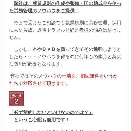
弊社は、就業規則の作成や整備・国の助成金を使っ
た労務管理のノウハウをご提供！
今まで受けたご相談でも就業規則に労務管理、採用
に人材育成、退職トラブルと経営者様の悩みは尽きま
せん。
しかし、
本やＤＶＤを買ってきてその勉強
しようと
したら・・・ノウハウを得るのに何年もの歳月と莫大
な費用が必要となります。
弊社ではその
ノウハウの一端を、初回無料というか
たちで
対応させて
頂きます。
「必ず契約しないといけないのでは？」
というご心配も無用です！