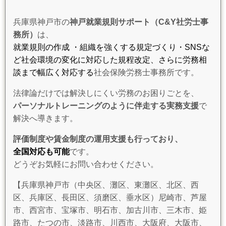
兵庫県神戸市の
神戸就業規則サポート（C&Y社労士事
務所）
は、
就業規則の作成 ・組織を強くする規定づくり・SNSな
ど社会環境の変化に対応した規程改定、さらに労務相
談まで幅広く対応する
社会保険労務士事務所です。
法律論だけでは解決しにくい労務のお困りごとを、
パーソナルトレーニングのように伴走する実務支援
で
解決へ導きます。
評価制度や賃金制度の運用支援も行っており、
全国対応も可能
です。
どうぞお気軽にお問い合わせください。
【兵庫県神戸市（中央区、灘区、東灘区、北区、西
区、兵庫区、長田区、須磨区、垂水区）尼崎市、芦屋
市、西宮市、宝塚市、明石市、加古川市、三木市、姫
路市、たつの市、淡路市、川西市、大阪府、大阪市、