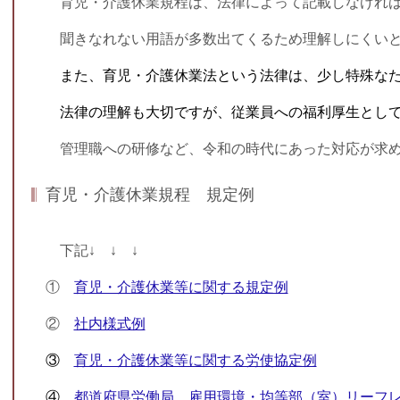
育児・介護休業規程は、法律によって記載しなければ
聞きなれない
用語が多数出てくるため理解しにくい
また、育児・介護休業法という法律は、少し特殊な
法律の理解も大切ですが、従業員への福利厚生として
管理職への研修など、令和の時代にあった対応が求め
育児・介護休業規程 規定例
下記↓ ↓ ↓
①
育児・介護休業等に関する規定例
②
社内様式例
③
育児・介護休業等に関する労使協定例
④
都道府県労働局 雇用環境・均等部（室）リーフ