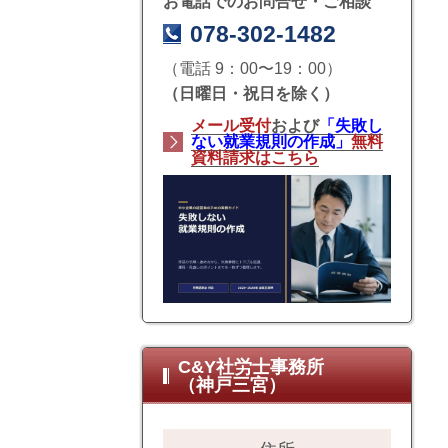
お電話でのお問合せ・ご相談
078-302-1482
（電話 9：00〜19：00）
（日曜日・祝日を除く）
メール受付
および
「失敗し
ない就業規則の作成」
無料
資料請求はこちら
C&Y社労士事務所
（神戸三宮）