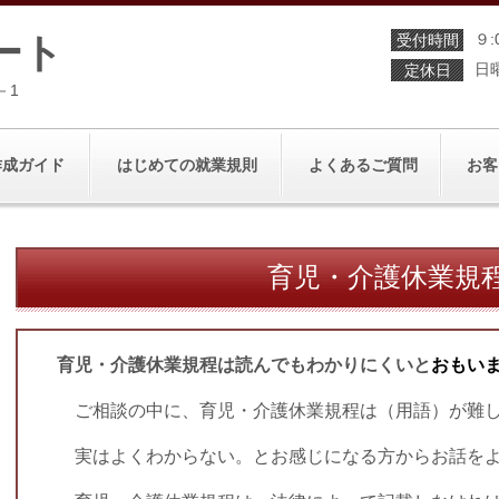
ート
９:
受付時間
日
定休日
－1
作成ガイド
はじめての就業規則
よくあるご質問
お客
育児・介護休業規
育児・介護休業規程は読んでもわかりにくいと
おもい
ご相談の中に、育児・介護休業規程は（用語）が難
実はよくわからない。
とお感じになる方からお話を