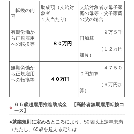
助成額（支給対
支給対象者が母子家
転換の内
象者
庭の母等・父子家庭
容
１人当たり)
の父の場合
有期労働か
９万５千
ら正規雇用
円加算
８０万円
への転換等
（１２万円
加算）
無期労働か
４７５０
ら正規雇用
０円加算
４０万円
への転換等
（６万円加
算）
６５歳超雇用推進助成金 【高齢者無期雇用転換コ
ース】
●
就業規則に定めるところにより
、50歳以上定年未満
（ただし、65歳を超える定年は